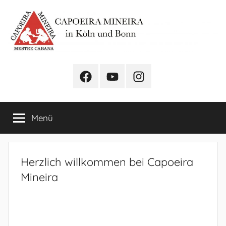
Zum
Inhalt
springen
Capoeira
Besucht
Besucht
Instagram
Mineira
uns
uns
auf
auf
–
Menü
facebook
youtube
Capoeira
Herzlich willkommen bei Capoeira
in
Mineira
Köln
und