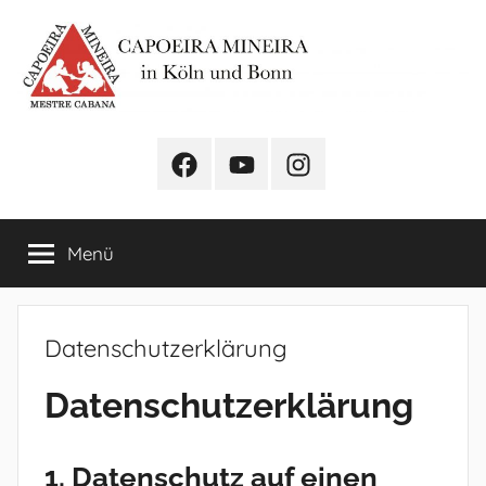
Zum
Inhalt
springen
Capoeira
Besucht
Besucht
Instagram
Mineira
uns
uns
auf
auf
–
Menü
facebook
youtube
Capoeira
Datenschutzerklärung
in
Datenschutz­erklärung
Köln
und
1. Datenschutz auf einen